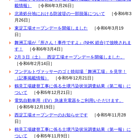
載情報）
［令和6年3月26日］
北港処分地における防波堤の一部脱落について
［令和6年3
月26日］
東淀工場オープンデーを開催しました
［令和6年3月19
日］
舞洲工場が『所さん！事件ですよ』(NHK 総合)で放映されま
す！
［令和6年3月4日］
2月３日（土） 西淀工場オープンデーを開催しました。
［令和6年2月14日］
フンデルトヴァッサーのゴミ焼却場「舞洲工場」を見学！
（記事掲載情報）
［令和5年12月21日］
鶴見工場建替工事に係る土壌汚染状況調査結果（第二報）に
ついて
［令和5年12月21日］
電気自動車用（EV）急速充電器をご利用いただけます。
［令和5年12月19日］
西淀工場オープンデーのお知らせです
［令和5年11月28
日］
鶴見工場建替工事に係る土壌汚染状況調査結果（第一報）に
ついて
［令和5年11月9日］