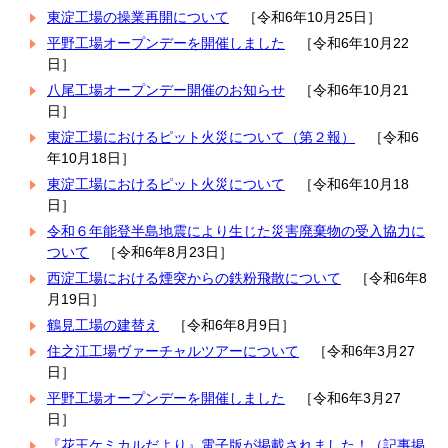
東淀工場の操業再開について
［令和6年10月25日］
平野工場オープンデーを開催しました
［令和6年10月22
日］
八尾工場オープンデー開催のお知らせ
［令和6年10月21
日］
東淀工場におけるピット火災について（第２報）
［令和6
年10月18日］
東淀工場におけるピット火災について
［令和6年10月18
日］
令和６年能登半島地震により生じた災害廃棄物の受入協力に
ついて
［令和6年8月23日］
西淀工場における煙突からの鉄粉飛散について
［令和6年8
月19日］
鶴見工場の建替え
［令和6年8月9日］
住之江工場ヴァーチャルツアーについて
［令和6年3月27
日］
平野工場オープンデーを開催しました
［令和6年3月27
日］
『花王ケミカルだより』電子版が掲載されました！（記事掲