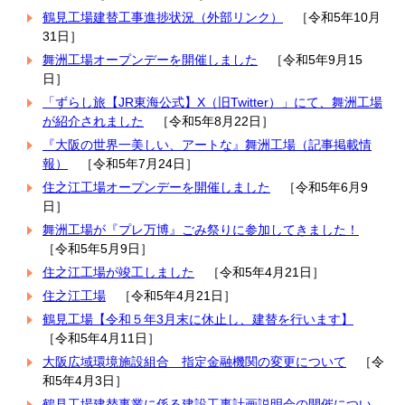
鶴見工場建替工事進捗状況（外部リンク）
［令和5年10月
31日］
舞洲工場オープンデーを開催しました
［令和5年9月15
日］
「ずらし旅【JR東海公式】X（旧Twitter）」にて、舞洲工場
が紹介されました
［令和5年8月22日］
『大阪の世­界一美しい­、アートな­』舞洲工場­（記事掲載­情
報）
［令和5年7月24日］
住之江工場オープンデーを開催しました
［令和5年6月9
日］
舞洲工場が『プレ万博』ごみ祭りに参加してきました！
［令和5年5月9日］
住之江工場が竣工しました
［令和5年4月21日］
住之江工場
［令和5年4月21日］
鶴見工場【令和５年3月末に休止し、建替を行います】
［令和5年4月11日］
大阪広域環境施設組合 指定金融機関の変更について
［令
和5年4月3日］
鶴見工場建替事業に係る建設工事計画説明会の開催につい