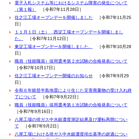
電子入札システム等におけるシステム障害の発生について
（第１報）
［令和7年11月28日］
住之江工場オープンデーを開催しました
［令和7年11月25
日］
１１月１日（土） 西淀工場オープンデーを開催しまし
た。
［令和7年11月12日］
東淀工場オープンデーを開催しました。
［令和7年10月28
日］
職員（技能職員）採用選考第２次試験の合格発表について
［令和7年10月17日］
住之江工場オープンデー開催のお知らせ
［令和7年9月29
日］
令和６年能登半島地震により生じた災害廃棄物の受け入れ終
了について
［令和7年9月22日］
職員（技能職員）採用選考第１次試験の合格発表について
［令和7年9月16日］
八尾工場の排ガス中水銀濃度測定結果及び運転再開につい
て
［令和7年9月2日］
八尾工場における排ガス中水銀濃度排出基準の超過につい