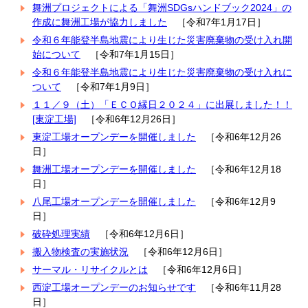
舞洲プロジェクトによる「舞洲SDGsハンドブック2024」の
作成に舞洲工場が協力しました
［令和7年1月17日］
令和６年能登半島地震により生じた災害廃棄物の受け入れ開
始について
［令和7年1月15日］
令和６年能登半島地震により生じた災害廃棄物の受け入れに
ついて
［令和7年1月9日］
１１／９（土）「ＥＣＯ縁日２０２４」に出展しました！！
[東淀工場]
［令和6年12月26日］
東淀工場オープンデーを開催しました
［令和6年12月26
日］
舞洲工場オープンデーを開催しました
［令和6年12月18
日］
八尾工場オープンデーを開催しました
［令和6年12月9
日］
破砕処理実績
［令和6年12月6日］
搬入物検査の実施状況
［令和6年12月6日］
サーマル・リサイクルとは
［令和6年12月6日］
西淀工場オープンデーのお知らせです
［令和6年11月28
日］