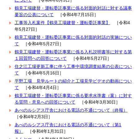
について
［令和4年8月5日］
鶴見工場建替・運転委託事業に係る対面的対話に対する議事
要旨の公表について
［令和4年7月15日］
工事等入札案件【鶴見工場建替・運転委託事業】
［令和4
年5月27日］
鶴見工場建替・運転委託事業に係る対面的対話の実施につい
て
［令和4年5月27日］
鶴見工場建替・運転委託事業に係る入札説明書等に対する第
１回質問への回答について
［令和4年5月27日］
住之江工場更新工事に伴う工事中環境調査結果の公表につい
て
［令和4年5月16日］
平野工場 見学ルートの紹介と工場見学ビデオの動画につい
て
［令和4年4月4日］
鶴見工場建替・運転委託事業に係る要求水準書（案）に対す
る質問・意見への回答について
［令和4年3月30日］
あべのルシアス庁舎における電話の不通について（終報）
［令和4年2月3日］
あべのルシアス庁舎における電話の不通について（第1
報）
［令和4年1月31日］