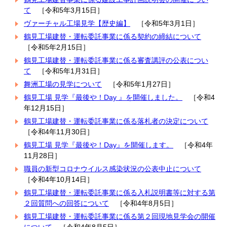
て
［令和5年3月15日］
ヴァーチャル工場見学【歴史編】
［令和5年3月1日］
鶴見工場建替・運転委託事業に係る契約の締結について
［令和5年2月15日］
鶴見工場建替・運転委託事業に係る審査講評の公表につい
て
［令和5年1月31日］
舞洲工場の見学について
［令和5年1月27日］
鶴見工場 見学『最後や！Day 』を開催しました。
［令和4
年12月15日］
鶴見工場建替・運転委託事業に係る落札者の決定について
［令和4年11月30日］
鶴見工場 見学『最後や！Day』を開催します。
［令和4年
11月28日］
職員の新型コロナウイルス感染状況の公表中止について
［令和4年10月14日］
鶴見工場建替・運転委託事業に係る入札説明書等に対する第
２回質問への回答について
［令和4年8月5日］
鶴見工場建替・運転委託事業に係る第２回現地見学会の開催