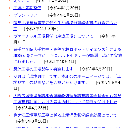
えんとつ
［令和4年1月20日］
工場の定期整備
［令和4年1月20日］
プラントツアー
［令和4年1月20日］
鶴見工場建替事業に伴う生活環境影響調査書の縦覧につい
て
［令和3年11月30日］
ヴァーチャル工場見学（東淀工場）について
［令和3年11
月11日］
追手門学院大手前中・高等学校ロボットサイエンス部による
SDGｓをテーマにしたロボットセミナーが舞洲工場にて実施
されました。
［令和3年10月4日］
舞洲工場の工場見学を再開します
［令和3年6月29日］
６月は「環境月間」です。本組合のホームページでは、「工
場見学」の動画などをご覧いただけます。
［令和3年6月4
日］
大阪広域環境施設組合廃棄物処理施設建設等委員会から鶴見
工場建替計画における基本方針について答申を受けました
［令和3年4月23日］
住之江工場更新工事に係る土壌汚染状況調査結果について
［令和3年3月10日］