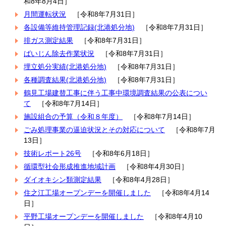
和8年8月4日］
月間運転状況
［令和8年7月31日］
各設備等維持管理記録(北港処分地)
［令和8年7月31日］
排ガス測定結果
［令和8年7月31日］
ばいじん除去作業状況
［令和8年7月31日］
埋立処分実績(北港処分地)
［令和8年7月31日］
各種調査結果(北港処分地)
［令和8年7月31日］
鶴見工場建替工事に伴う工事中環境調査結果の公表につい
て
［令和8年7月14日］
施設組合の予算（令和８年度）
［令和8年7月14日］
ごみ処理事業の逼迫状況とその対応について
［令和8年7月
13日］
技術レポート26号
［令和8年6月18日］
循環型社会形成推進地域計画
［令和8年4月30日］
ダイオキシン類測定結果
［令和8年4月28日］
住之江工場オープンデーを開催しました
［令和8年4月14
日］
平野工場オープンデーを開催しました
［令和8年4月10