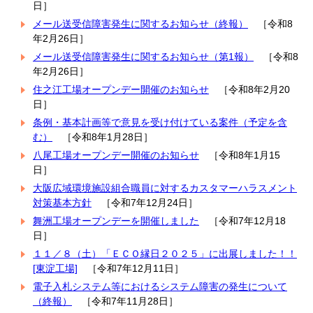
日］
メール送受信障害発生に関するお知らせ（終報）
［令和8
年2月26日］
メール送受信障害発生に関するお知らせ（第1報）
［令和8
年2月26日］
住之江工場オープンデー開催のお知らせ
［令和8年2月20
日］
条例・基本計画等で意見を受け付けている案件（予定を含
む）
［令和8年1月28日］
八尾工場オープンデー開催のお知らせ
［令和8年1月15
日］
大阪広域環境施設組合職員に対するカスタマーハラスメント
対策基本方針
［令和7年12月24日］
舞洲工場オープンデーを開催しました
［令和7年12月18
日］
１１／８（土）「ＥＣＯ縁日２０２５」に出展しました！！
[東淀工場]
［令和7年12月11日］
電子入札システム等におけるシステム障害の発生について
（終報）
［令和7年11月28日］