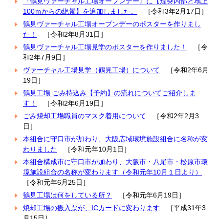
『鶴見ヴァーチャル工場オープンデー』に【煙突内部と地上
100ｍからの絶景】を追加しました。
［令和3年2月17日］
鶴見ヴァーチャル工場オープンデーのポスターを作りまし
た！
［令和2年8月31日］
鶴見ヴァーチャル工場見学のポスターを作りました！
［令
和2年7月9日］
ヴァーチャル工場見学（鶴見工場）について
［令和2年6月
19日］
鶴見工場 ごみ持込み【予約】の流れについてご紹介しま
す！
［令和2年6月19日］
ごみ焼却工場職員のマスク着用について
［令和2年2月3
日］
本組合に守口市が加わり、大阪広域環境施設組合に名称が変
わりました
［令和元年10月1日］
本組合構成市に守口市が加わり、大阪市・八尾市・松原市環
境施設組合の名称が変わります（令和元年10月１日より）
［令和元年6月25日］
鶴見工場は何をしている所？
［令和元年6月19日］
焼却工場の搬入票が、ICカードに変わります
［平成31年3
月15日］