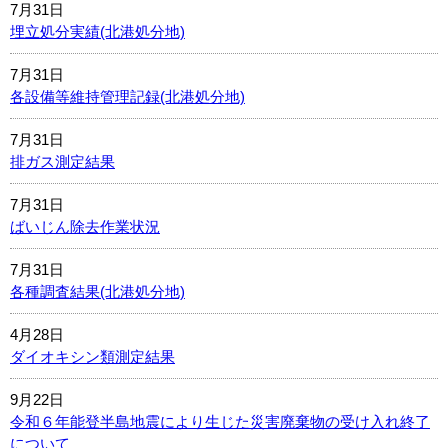
7月31日
埋立処分実績(北港処分地)
7月31日
各設備等維持管理記録(北港処分地)
7月31日
排ガス測定結果
7月31日
ばいじん除去作業状況
7月31日
各種調査結果(北港処分地)
4月28日
ダイオキシン類測定結果
9月22日
令和６年能登半島地震により生じた災害廃棄物の受け入れ終了
について