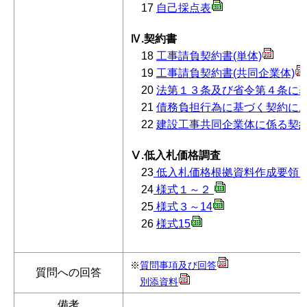
17
自己採点表
Ⅳ.契約書
18
工事請負契約書(単体)
19
工事請負契約書(共同企業体)
20
法第１３条及び省令第４条に
21
債務負担行為に基づく契約に
22
建設工事共同企業体に係る契
Ⅴ.低入札価格調査
23
低入札価格根拠資料作成要領
24
様式１～２
25
様式３～14
26
様式15
※
質問事項及び回答
質問への回答
別添資料
備考