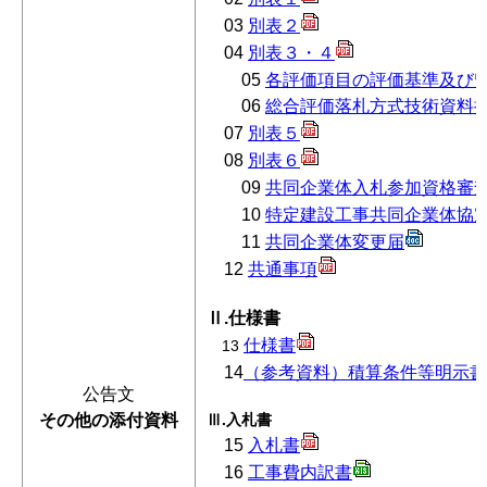
03
別表２
04
別表３・４
05
各評価項目の評価基準及び
06
総合評価落札方式技術資料提
07
別表５
08
別表６
09
共同企業体入札参加資格審
10
特定建設工事共同企業体協
11
共同企業体変更届
12
共通事項
Ⅱ.仕様書
仕様書
13
14
（参考資料）積算条件等明示書
公告文
その他の添付資料
Ⅲ.入札書
15
入札書
16
工事費内訳書