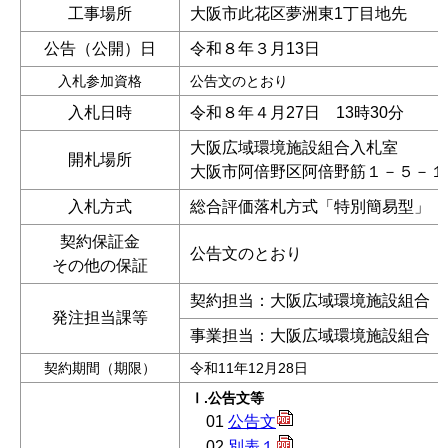
工事場所
大阪市此花区夢洲東1丁目地先
公告（公開）日
令和８年３月13日
入札参加資格
公告文のとおり
入札日時
令和８年４月27日 13時30分
大阪広域環境施設組合入札室
開札場所
大阪市阿倍野区阿倍野筋１－５－１
入札方式
総合評価落札方式「特別簡易型」
契約保証金
公告文のとおり
その他の保証
契約担当：大阪広域環境施設組合 
発注担当課等
事業担当：大阪広域環境施設組合 
契約期間（期限）
令和11年12月28日
Ⅰ.公告文等
01
公告文
02
別表１